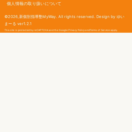
個人情報の取り扱いについて
©2026,新個別指導塾MyWay. All rights reserved. Design by ゆい
まーる ver1.2.1
This site is protected by reCAPTCHA and the Google Privacy Policy andTerms of Service apply.