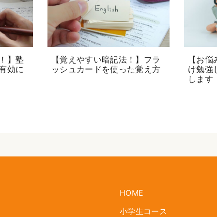
！】塾
【覚えやすい暗記法！】フラ
【お悩
有効に
ッシュカードを使った覚え方
け勉強
します
HOME
小学生コース