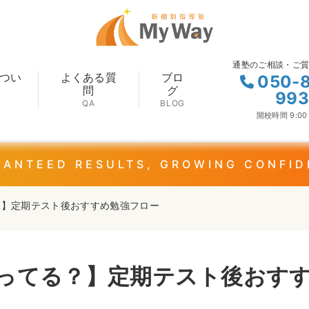
通塾のご相談・ご
につい
よくある質
ブロ
050-
問
グ
993
T
QA
BLOG
開校時間 9:00
ANTEED RESULTS, GROWING CONFI
？】定期テスト後おすすめ勉強フロー
ってる？】定期テスト後おす