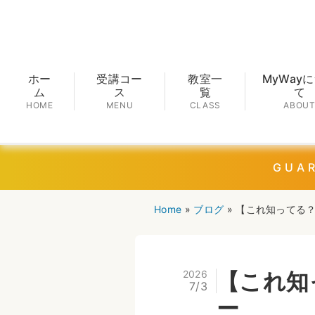
ホー
受講コー
教室一
MyWay
ム
ス
覧
て
HOME
MENU
CLASS
ABOU
GUAR
Home
»
ブログ
»
【これ知ってる
2026
【これ知
7/3
ー